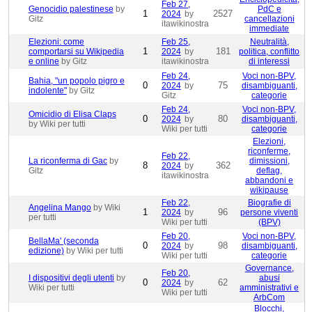
Feb 27,
Genocidio palestinese
by
PdC e
1
2527
2024
by
Gitz
cancellazioni
itawikinostra
immediate
Elezioni: come
Feb 25,
Neutralità,
1
181
comportarsi su Wikipedia
2024
by
politica, conflitto
e online
by Gitz
itawikinostra
di interessi
Feb 24,
Voci non-BPV,
Bahia, "un popolo pigro e
0
75
2024
by
disambiguanti,
indolente"
by Gitz
Gitz
categorie
Feb 24,
Voci non-BPV,
Omicidio di Elisa Claps
0
80
2024
by
disambiguanti,
by Wiki per tutti
Wiki per tutti
categorie
Elezioni,
riconferme,
Feb 22,
La riconferma di Gac
by
dimissioni,
8
362
2024
by
Gitz
deflag,
itawikinostra
abbandoni e
wikipause
Feb 22,
Biografie di
Angelina Mango
by Wiki
1
96
2024
by
persone viventi
per tutti
Wiki per tutti
(BPV)
Feb 20,
Voci non-BPV,
BellaMa' (seconda
0
98
2024
by
disambiguanti,
edizione)
by Wiki per tutti
Wiki per tutti
categorie
Governance,
Feb 20,
I dispositivi degli utenti
by
abusi
0
62
2024
by
Wiki per tutti
amministrativi e
Wiki per tutti
ArbCom
Blocchi,