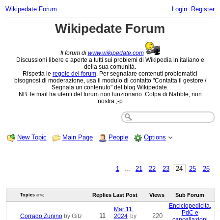
Wikipedate Forum
Login
Register
Wikipedate Forum
Il forum di
www.wikipedate.com
Discussioni libere e aperte a tutti sui problemi di Wikipedia in italiano e
della sua comunità.
Rispetta le
regole del forum
. Per segnalare contenuti problematici
bisognosi di moderazione, usa il modulo di contatto "Contatta il gestore /
Segnala un contenuto" del blog Wikipedate.
NB: le mail fra utenti del forum non funzionano. Colpa di Nabble, non
nostra ;-p
New Topic
Main Page
People
Options
1
...
21
22
23
24
25
26
Replies
Last Post
Views
Sub Forum
Topics
(876)
Enciclopedicità,
Mar 11,
PdC e
11
220
Corrado Zunino
by Gitz
2024
by
cancellazioni