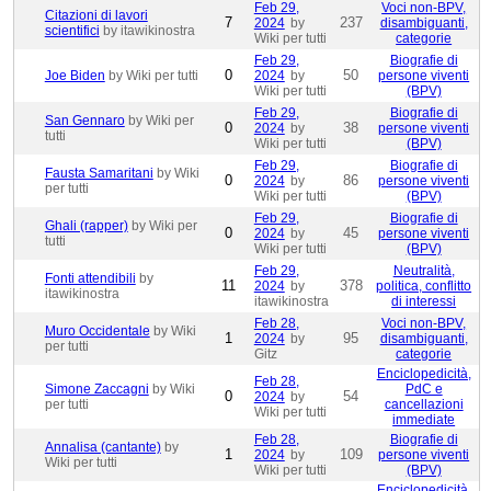
Feb 29,
Voci non-BPV,
Citazioni di lavori
7
237
2024
by
disambiguanti,
scientifici
by itawikinostra
Wiki per tutti
categorie
Feb 29,
Biografie di
0
50
Joe Biden
by Wiki per tutti
2024
by
persone viventi
Wiki per tutti
(BPV)
Feb 29,
Biografie di
San Gennaro
by Wiki per
0
38
2024
by
persone viventi
tutti
Wiki per tutti
(BPV)
Feb 29,
Biografie di
Fausta Samaritani
by Wiki
0
86
2024
by
persone viventi
per tutti
Wiki per tutti
(BPV)
Feb 29,
Biografie di
Ghali (rapper)
by Wiki per
0
45
2024
by
persone viventi
tutti
Wiki per tutti
(BPV)
Feb 29,
Neutralità,
Fonti attendibili
by
11
378
2024
by
politica, conflitto
itawikinostra
itawikinostra
di interessi
Feb 28,
Voci non-BPV,
Muro Occidentale
by Wiki
1
95
2024
by
disambiguanti,
per tutti
Gitz
categorie
Enciclopedicità,
Feb 28,
Simone Zaccagni
by Wiki
PdC e
0
54
2024
by
per tutti
cancellazioni
Wiki per tutti
immediate
Feb 28,
Biografie di
Annalisa (cantante)
by
1
109
2024
by
persone viventi
Wiki per tutti
Wiki per tutti
(BPV)
Enciclopedicità,