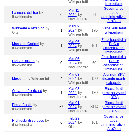
Wiki per tutti
immediate
Governance,
Mar 11,
La morte del bar
by
abusi
0
71
2024
by
itawikinostra
amministrativi e
itawikinostra
ArbCom
Mar 09,
Wikiperle e altri blog
by
Varie. Altri temi
1
176
2024
by
Gitz
wikipediani
Wiki per tutti
Enciclopedicità,
Mar 06,
Massimo Carloni
by
PdC e
1
101
2024
by
itawikinostra
cancellazioni
Wiki per tutti
immediate
Enciclopedicità,
Mar 06,
Elena Carraro
by
PdC e
0
50
2024
by
itawikinostra
cancellazioni
itawikinostra
immediate
Mar 03,
Voci non-BPV,
4
130
Messina
by Wiki per tutti
2024
by
disambiguanti,
Wiki per tutti
categorie
Mar 03,
Biografie di
Giovanni Perricard
by
1
130
2024
by
persone viventi
itawikinostra
itawikinostra
(BPV)
Mar 01,
Biografie di
Elena Basile
by
52
3114
2024
by
persone viventi
itawikinostra
itawikinostra
(BPV)
Governance,
Feb 29,
Richiesta di sblocco
by
abusi
6
161
2024
by
itawikinostra
amministrativi e
Gitz
ArbCom