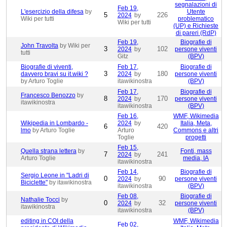
segnalazioni di
Feb 19,
L'esercizio della difesa
by
Utente
5
226
2024
by
Wiki per tutti
problematico
Wiki per tutti
(UP) e Richieste
di pareri (RdP)
Feb 19,
Biografie di
John Travolta
by Wiki per
3
102
2024
by
persone viventi
tutti
Gitz
(BPV)
Biografie di viventi,
Feb 17,
Biografie di
3
180
davvero bravi su it.wiki ?
2024
by
persone viventi
by Arturo Toglie
itawikinostra
(BPV)
Feb 17,
Biografie di
Francesco Benozzo
by
8
170
2024
by
persone viventi
itawikinostra
itawikinostra
(BPV)
Feb 16,
WMF, Wikimedia
Wikipedia in Lombardo -
2024
by
Italia, Meta,
6
420
lmo
by Arturo Toglie
Arturo
Commons e altri
Toglie
progetti
Feb 15,
Quella strana lettera
by
Fonti, mass
7
241
2024
by
Arturo Toglie
media, IA
itawikinostra
Feb 14,
Biografie di
Sergio Leone in "Ladri di
0
90
2024
by
persone viventi
Biciclette"
by itawikinostra
itawikinostra
(BPV)
Feb 08,
Biografie di
Nathalie Tocci
by
0
32
2024
by
persone viventi
itawikinostra
itawikinostra
(BPV)
editing in COI della
WMF, Wikimedia
Feb 02,